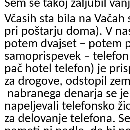
Sem se takoj zaljubil va
Včasih sta bila na Vačah
pri poštarju doma). V nasl
potem dvajset – potem pa
samoprispevek – telefon
pač hotel telefon) je pri
za drogove, odstopil zemlj
nabranega denarja se je
napeljevali telefonsko ži
za delovanje telefona. S