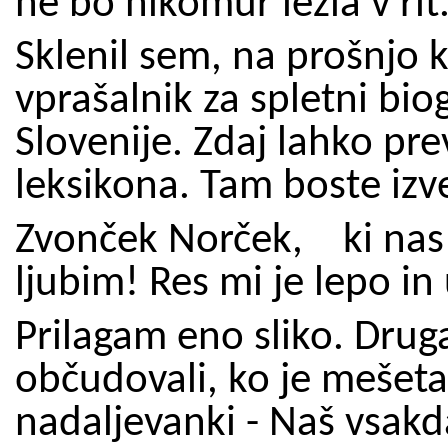
ne bo nikomur lezla v rit
Sklenil sem, na prošnjo kn
vprašalnik za spletni bio
Slovenije. Zdaj lahko prev
leksikona. Tam boste izve
Zvonček Norček,
ki na
ljubim! Res mi je lepo i
Prilagam eno sliko. Druga
občudovali, ko je mešetar
nadaljevanki - Naš vsakd