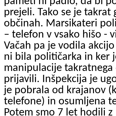
pameti ni padlo, da bi p
prejeli. Tako se je takrat
občinah. Marsikateri polit
– telefon v vsako hišo - 
Vačah pa je vodila akcijo
ni bila političarka in ker
manipulacije takratnega 
prijavili. Inšpekcija je u
je pobrala od krajanov (
telefone) in osumljena te
Potem smo 7 let hodili z 