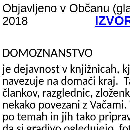
Objavljeno v Občanu (gla
IZVO
2018
DOMOZNANSTVO
je dejavnost v knjižnicah, kj
navezuje na domači kraj.
T
člankov, razglednic, zložen
nekako povezani z Vačami. 
po temah in jih tako priprav
da si gradivo ogledujejo, f