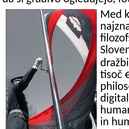
Med k
najzna
filozo
Sloven
dražb
tisoč 
philo
digita
humani
in hu