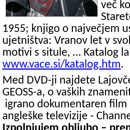
več ko
Staret
1955; knjigo o največjem 
ujetništva: Vranov let v svo
motivi s situle, … Katalog 
www.vace.si/katalog.htm
.
Med DVD-ji najdete Lajov
GEOSS-a, o vaških znamenito
igrano dokumentaren film 
angleške televizije -
Channe
Izpolnjujem obljubo – prem