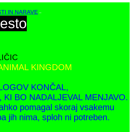
TI IN NARAVE
–
esto
IČIC
 ANIMAL KINGDOM
ZLOGOV KONČAL,
, KI BO NADALJEVAL MENJAVO.
o lahko pomagal skoraj vsakemu
pa jih nima, sploh ni potreben.