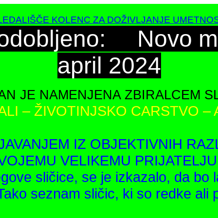
EDALIŠČE KOLENC ZA DOŽIVLJANJE UMETNOS
odobljeno:
Novo m
april 2024
AN JE NAMENJENA ZBIRALCEM SL
ALI – ŽIVOTINJSKO CARSTVO –
JAVANJEM IZ OBJEKTIVNIH RA
VOJEMU VELIKEMU PRIJATELJU
egove sličice, se je izkazalo, da b
Tako seznam sličic, ki so redke ali 