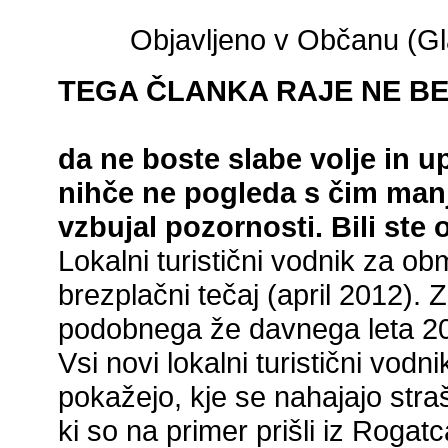
Objavljeno v Občanu (Glas
TEGA ČLANKA RAJE NE BE
da ne boste slabe volje in 
nihče ne pogleda s čim manj
vzbujal pozornosti. Bili ste 
Lokalni turistični vodnik za obm
brezplačni tečaj (april 2012).
podobnega že davnega leta 2
Vsi novi lokalni turistični vod
pokažejo, kje se nahajajo str
ki so na primer prišli iz Rog