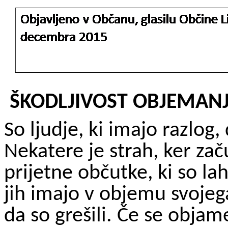
ŠKODLJIVOST OBJEMAN
So ljudje, ki imajo razlog
Nekatere je strah, ker za
prijetne občutke, ki so la
jih imajo v objemu svojega
da so grešili. Če se objam