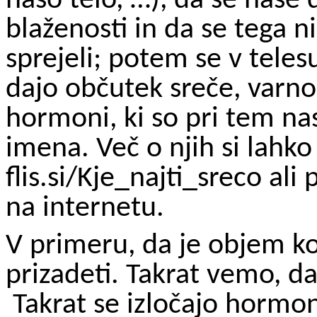
našo telo, …), da se naše
blaženosti in da se tega n
sprejeli; potem se v tele
dajo občutek sreče, varnost
hormoni, ki so pri tem nas
imena. Več o njih si lahk
flis.si/Kje_najti_sreco a
na internetu.
V primeru, da je objem k
prizadeti. Takrat vemo, d
Takrat se izločajo hormoni