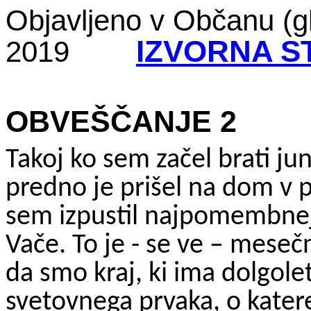
Objavljeno v Občanu (glas
IZVORNA S
2019
OBVEŠČANJE 2
Takoj ko sem začel brati ju
predno je prišel na dom v p
sem izpustil najpomembnej
Vače. To je - se ve – meseč
da smo kraj, ki ima dolgol
svetovnega prvaka, o kater