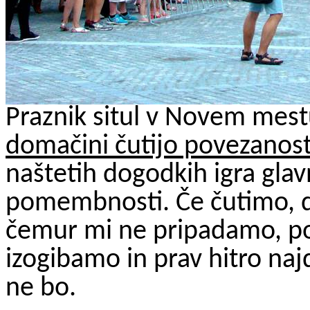
Praznik situl v Novem mestu,
domačini čutijo povezanos
naštetih dogodkih igra glav
pomembnosti. Če čutimo, da
čemur mi ne pripadamo, pot
izogibamo in prav hitro naj
ne bo.