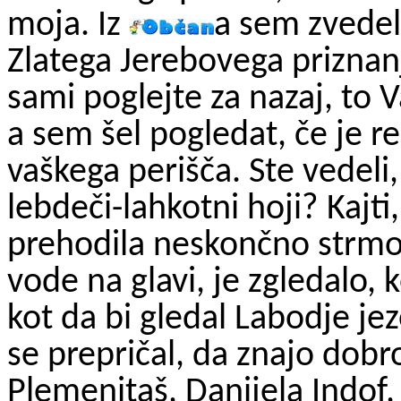
moja. Iz
a sem zvedel,
Zlatega Jerebovega priznan
sami poglejte za nazaj, to 
a sem šel pogledat, če je r
vaškega perišča. Ste vedeli,
lebdeči-lahkotni hoji? Kajt
prehodila neskončno strmo
vode na glavi, je
zgledalo
, 
kot da bi gledal Labodje j
se prepričal, da znajo dobro
Plemenitaš, Danijela
Indof
,