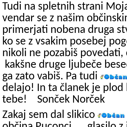
Tudi na spletnih strani
Moja
vendar se z našim občinsk
primerjati nobena druga stv
ko se z vsakim posebej pogo
nikoli ne pozabiš povedati,
kakšne druge ljubeče bese
ga zato vabiš. Pa tudi
delajo! In ta članek je plod
tebe!
Sonček Norček
Zakaj sem dal slikico
občina Puconci, … glasilo 