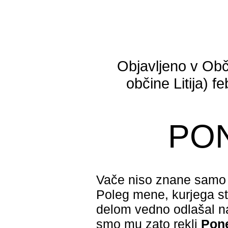
Objavljeno v Obč
občine Litija) f
PO
Vače niso znane samo po
Poleg mene, kurjega str
delom vedno odlašal 
smo mu zato rekli
Pone