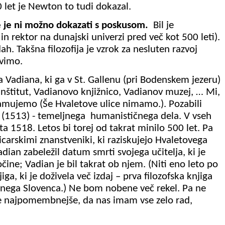
0 let je Newton to tudi dokazal.
 če je ni možno dokazati s poskusom.
Bil je
in rektor na dunajski univerzi pred več kot 500 leti).
h. Takšna filozofija je vzrok za nesluten razvoj
ivimo.
fa
Vadiana
, ki ga v St.
Gallenu
(pri Bodenskem jezeru)
nštitut,
Vadianovo
knjižnico,
Vadianov
muzej, … Mi,
ramujemo (Še Hvaletove ulice nimamo.). Pozabili
 (1513) - temeljnega
humanističnega dela. V vseh
eta 1518. Letos bi torej od takrat minilo 500 let. Pa
icarskimi znanstveniki, ki raziskujejo Hvaletovega
adian
zabeležil datum smrti svojega učitelja, ki je
očine;
Vadian
je bil takrat ob njem. (Niti eno leto po
ga, ki je doživela več izdaj – prva filozofska knjiga
kšnega Slovenca.) Ne bom nobene več rekel. Pa ne
še najpomembnejše, da nas imam vse zelo rad,