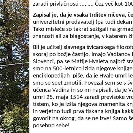
zaradi privlačnosti …, …. Čez več kot 10
Zapisal je, da je vsaka trditev ničeva,
univerzitetni predavatelj (pa tudi dekan 
Tako misleče so takrat sežigali na grmada
znanosti ali za blagostanje, v katerem ž
Bil je učitelj slavnega švicarskega filozo
skoraj po božje častijo. Imajo
Vadianov
i
Slovenci, pa se Matije Hvaleta najbrž s
smo na 500-letnico izida njegove knjige
enciklopedijah
piše, da je Hvale umrl l
smo se spet zmotili. Povezal sem se s šv
učenca
Vadina
in so mi napisali, da je
V
umrl 25. maja 1514 zaradi previsoke vr
tistem, ko je izšla njegova znamenita knji
in verjetno tudi prva tiskana knjiga ka
govorit na okrog, da se ne izve! Samo 
posebno sebe!