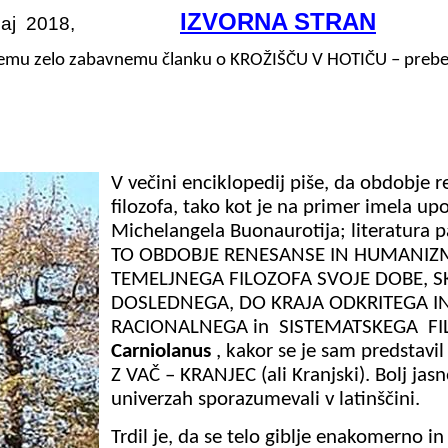
IZVORNA STRAN
aj
2018,
ovemu zelo zabavnemu članku o KROŽIŠČU V HOTIČU – preber
V večini enciklopedij piše, da obdobje
filozofa, tako kot je na primer imela 
Michelangela
Buonaurotija
; literatura 
TO OBDOBJE RENESANSE IN HUMANIZM
TEMELJNEGA FILOZOFA SVOJE DOBE, S
DOSLEDNEGA, DO KRAJA ODKRITEGA I
RACIONALNEGA in
SISTEMATSKEGA
FI
Carniolanus
, kakor se je sam predstavi
Z VAČ – KRANJEC (ali Kranjski). Bolj jasn
univerzah sporazumevali v latinščini.
Trdil je, da se telo giblje enakomerno in