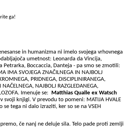
ite ga!
 renesanse in humanizma ni imelo svojega vrhovnega
upodabljajoča umetnost: Leonarda da
Vincija
,
pa Petrarka, Boccaccia, Danteja - pa smo se zmotili:
A IMA SVOJEGA ZNAČILNEGA IN NAJBOLJ
KROMNEGA, PRIDNEGA, DISCIPLINIRANEGA,
N NAČELNEGA, NAJBOLJ RAZGLEDANEGA,
LOZOFA. Imenuje se:
Matthias
Qualle
ex
Watsch
l v svoji knjigi. V prevodu to pomeni: MATIJA HVALE
o se tega ni dalo izraziti, ker so se na VSEH
 premo, če nanj ne deluje sila. Telo pade proti zemlji