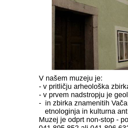
V našem muzeju je:
- v pritličju arheološka zbirk
- v prvem nadstropju je geolo
-
in zbirka znamenitih Vača
etnologinja in kulturna an
Muzej je odprt non-stop - p
041 895 852 ali 041 896 632