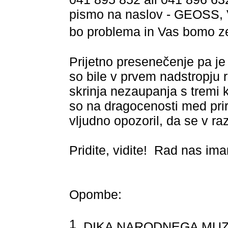
pismo na naslov - GEOSS, V
bo problema in Vas bomo ze
Prijetno presenečenje pa je
so bile v prvem nadstropju r
skrinja nezaupanja s tremi 
so na dragocenosti med prired
vljudno opozoril, da se v r
Pridite, vidite!
Rad nas ima
Opombe:
1
DIKA NARODNEGA MUZEJA 