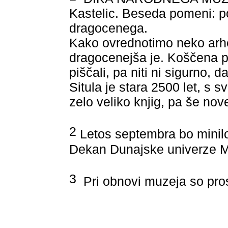
Kastelic. Beseda pomeni: p
dragocenega.
Kako ovrednotimo neko arheo
dragocenejša je. Koščena pi
piščali, pa niti ni sigurno, da
Situla je stara 2500 let, s 
zelo veliko knjig, pa še nov
2
Letos septembra bo minilo
Dekan Dunajske univerze Ma
3
Pri obnovi muzeja so prost