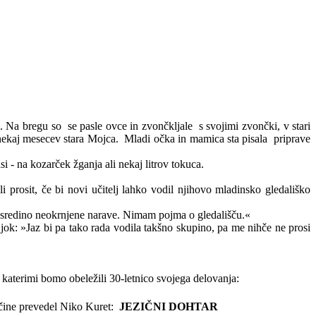
k. Na bregu so
se pasle ovce in zvončkljale
s svojimi zvončki, v stari
 nekaj mesecev stara Mojca.
Mladi očka in mamica sta pisala
priprave
asi - na kozarček žganja ali nekaj litrov
tokuca
.
li prosit, če bi novi učitelj lahko vodil njihovo mladinsko gledališko
v sredino neokrnjene narave. Nimam pojma o gledališču.«
 jok: »Jaz bi pa tako rada vodila takšno skupino, pa me nihče ne prosi
 s katerimi bomo obeležili 30-letnico svojega delovanja:
oščine prevedel Niko Kuret:
JEZIČNI DOHTAR