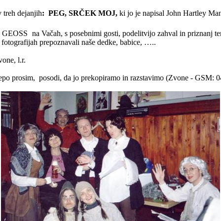
v treh dejanjih
:
PEG, SRČEK MOJ,
ki jo je napisal John
Hartley
Man
šča GEOSS
na Vačah, s posebnimi gosti, podelitvijo zahval in priznanj te
fotografijah prepoznavali naše dedke, babice, …..
one, l.r.
lepo prosim,
posodi, da jo prekopiramo in razstavimo (Zvone - GSM: 0