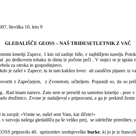
, številka 10, leto 9
GLEDALIŠČE GEOSS – NAŠ TRIDESETLETNIK Z VAČ
amotni kmetiji
Zapece
,
1 km
od zadnje hiše, v najbližjem naselju Poto
al
po dedkovem tobaku in dimu iz počene peči . V stajici se je igrala
bela za otroka in gospodinjstvo.
kdo je zašel v
Zapece
; tu in tam kakšen lovec
ali zaraščen pijanec iz v
ovoriti z
Zapečarjem
,
z Zvonetom, učiteljem. Pojasnili so, da so priš
g . Rad imam naravo. Zato sem se preselil na samotno kmetijo - prav 
lado družinico. Zvone je nadaljeval s pripravami, a ga je prekinil ženin
l in zavpil: »Vrnite se, našel sem Vam, kar iščete!«
, v razvoju našega gledališča pa še veliko prej,
se udeležite prireditev,
OSS pripravilo 40.
uprizoritev srednjeveške
burke
, ki jo je iz franc