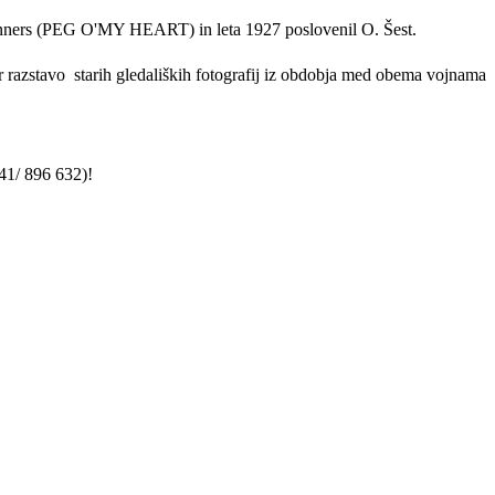
ners
(PEG O'MY HEART) in leta 1927 poslovenil O. Šest.
r razstavo
starih gledaliških fotografij iz obdobja med obema vojnama
41/ 896 632)!