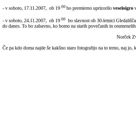
00
- v soboto, 17.11.2007,
ob 19
bo premierno uprizorilo
veseloigro
00
- v soboto, 24.11.2007,
ob 19
bo slavnost ob 30-letnici Gledali
do danes. To bo zabavno, ko bomo na starih povečanih in orumenelih 
Norček Zv
Če pa kdo doma najde še kakšno staro fotografijo na to temo, naj jo, 