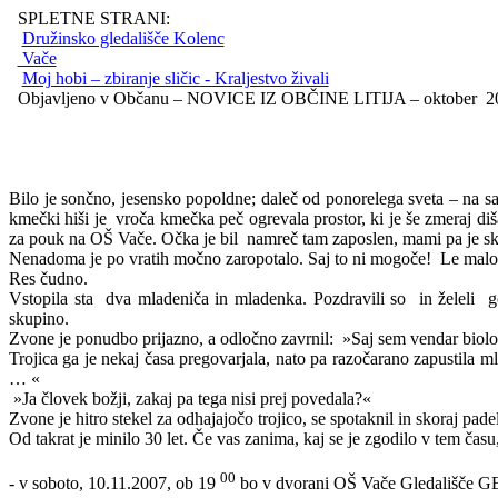
SPLETNE STRANI:
Družinsko gledališče Kolenc
Vače
Moj hobi – zbiranje sličic - Kraljestvo živali
Objavljeno v Občanu – NOVICE IZ OBČINE LITIJA – oktober 2007
Bilo je sončno, jesensko popoldne; daleč od ponorelega sveta – na s
kmečki hiši je
vroča kmečka peč ogrevala prostor, ki je še zmeraj diš
za pouk na OŠ Vače. Očka je bil
namreč tam zaposlen, mami pa je skr
Nenadoma je po vratih močno zaropotalo. Saj to ni mogoče!
Le malo
Res čudno.
Vstopila sta
dva mladeniča in mladenka. Pozdravili so
in želeli
g
skupino.
Zvone je ponudbo prijazno, a odločno zavrnil:
»Saj sem vendar biolo
Trojica ga je nekaj časa pregovarjala, nato pa razočarano zapustila m
… «
»Ja človek božji, zakaj pa tega nisi prej povedala?«
Zvone je hitro stekel za odhajajočo trojico, se spotaknil in skoraj pade
Od takrat je minilo 30 let. Če vas zanima, kaj se je zgodilo v tem času
00
- v soboto, 10.11.2007, ob 19
bo v dvorani OŠ Vače Gledališče GE