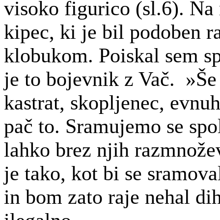
visoko figurico (
sl.6
). Na
kipec, ki je bil podoben 
klobukom. Poiskal sem sp
je to bojevnik z Vač.
»Še 
kastrat, skopljenec, evnuh
pač to. Sramujemo se spol
lahko brez njih razmnožev
je tako, kot bi se sramov
in bom zato raje nehal dih