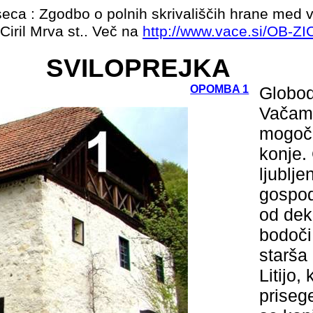
seca : Zgodbo o polnih skrivališčih hrane med v
 Ciril Mrva st.. Več na
http://www.vace.si/OB-ZI
SVILOPREJKA
OPOMBA 1
Globod
Vačami
mogočn
konje. 
ljublje
gospod
od deke
bodoči
starša
Litijo,
priseg