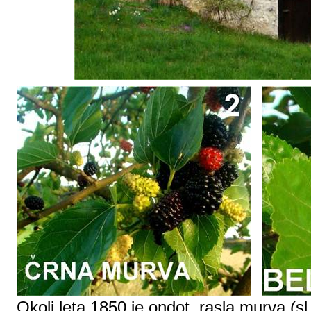
Okoli leta 1850 je
ondot
rasla murva (
sl