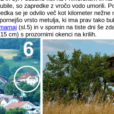
bile, so zapredke z vročo vodo umorili. Pot
dka se je odvilo več kot kilometer nežne nit
 odpornejšo vrsto metulja, ki ima prav tako 
amamaj
(
sl.5
) in v spomin na tiste dni še zda
(
15 cm
) s prozornimi okenci na krilih.