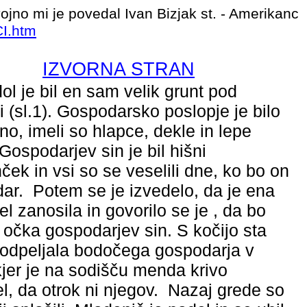
ojno mi je povedal Ivan Bizjak st. -
Amerikanc
CI.htm
IZVORNA STRAN
ol je bil en sam velik grunt pod
 (
sl.1
). Gospodarsko poslopje je bilo
o, imeli so hlapce, dekle in lepe
Gospodarjev sin je bil hišni
nček in vsi so se veselili dne, ko bo on
ar. Potem se je izvedelo, da je ena
l zanosila in govorilo se je , da bo
 očka gospodarjev sin. S kočijo sta
 odpeljala bodočega gospodarja v
 kjer je na sodišču menda krivo
el, da otrok ni njegov. Nazaj grede so