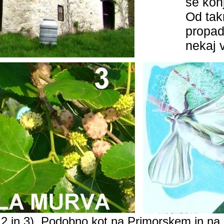
se konj
Od takr
propadl
nekaj 
.2
in 3). Podobno kot na Primorskem in na Kr