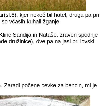
ar(
sl.6
), kjer nekoč bil hotel, druga pa pri
v so včasih kuhali žganje.
ci Klinc Sandija in Nataše, zraven spodnje
 družinice), dve pa na jasi pri lovski
eča. Zaradi počene cevke za bencin, mi je