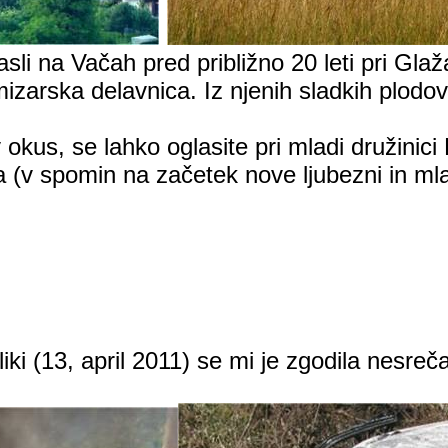
sli na Vačah pred približno 20 leti pri Glaž
mizarska delavnica. Iz njenih sladkih plodo
ov okus, se lahko oglasite pri mladi družini
(v spomin na začetek nove ljubezni in mlade
sliki (13, april 2011) se mi je zgodila nesr