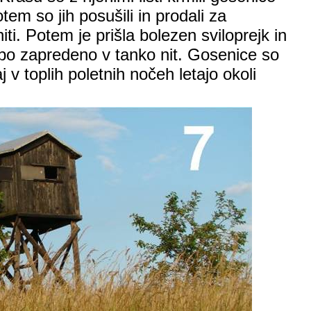
em so jih posušili in prodali za
i. Potem je prišla bolezen sviloprejk in
bubo zapredeno v tanko nit. Gosenice so
j v toplih poletnih nočeh letajo okoli