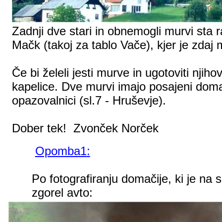
Zadnji dve stari in obnemogli murvi sta ra
Mačk (takoj za tablo Vače), kjer je zdaj 
Če bi želeli jesti murve in ugotoviti njih
kapelice. Dve murvi imajo posajeni doma 
opazovalnici (
sl.7
- Hruševje).
Dober tek! Zvonček Norček
Opomba1
:
Po fotografiranju domačije, ki je na 
zgorel avto: