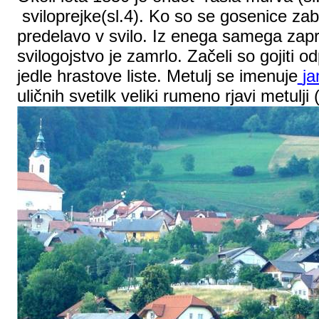
sviloprejke(
sl.4
). Ko so se gosenice zabu
predelavo v svilo. Iz enega samega zapre
svilogojstvo je zamrlo. Začeli so gojiti
jedle hrastove liste. Metulj se imenuje
j
uličnih svetilk veliki rumeno rjavi metulji 