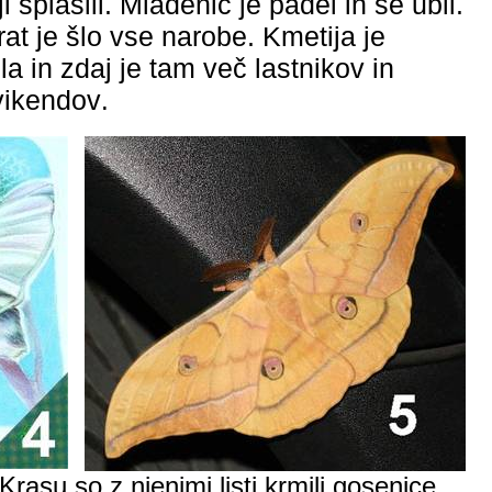
i splašili. Mladenič je padel in se ubil.
at je šlo vse narobe. Kmetija je
a in zdaj je tam več lastnikov in
vikendov
.
asu so z njenimi listi krmili gosenice