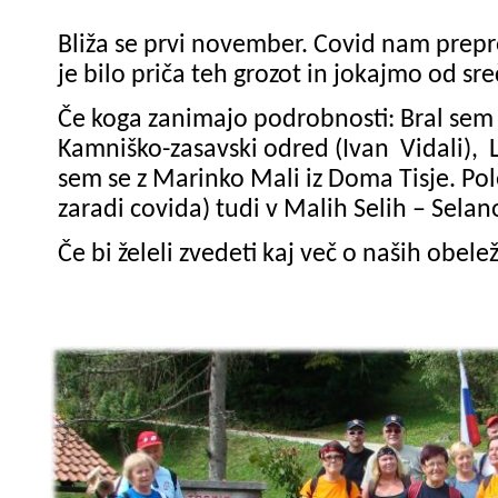
Bliža se prvi november. Covid nam prep
je bilo priča teh grozot in jokajmo od s
Če koga zanimajo podrobnosti: Bral sem k
Kamniško-zasavski odred (Ivan Vidali), L
sem se z Marinko Mali iz Doma Tisje. Pole
zaradi covida) tudi v Malih Selih – Selan
Če bi želeli zvedeti kaj več o naših obelež