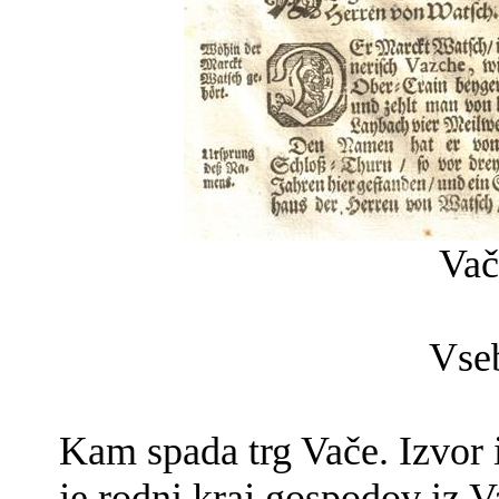
Vač
Vsebin
Kam spada trg Vače. Izvor i
je rodni kraj gospodov iz Va