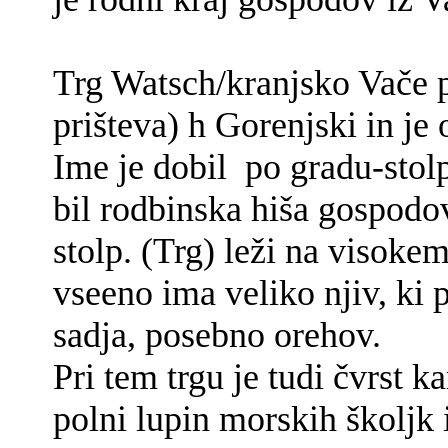
Trg Watsch/kranjsko Vače 
prišteva) h Gorenjski in je 
Ime je dobil po gradu-stolpu,
bil rodbinska hiša gospodov
stolp. (Trg) leži na visoke
vseeno ima veliko njiv, ki 
sadja, posebno orehov.
Pri tem trgu je tudi čvrst
polni lupin morskih školjk