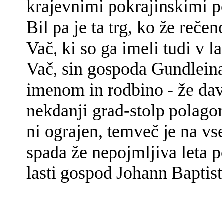
krajevnimi pokrajinskimi 
Bil pa je ta trg, ko že reče
Vač, ki so ga imeli tudi v l
Vač, sin gospoda Gundleina 
imenom in rodbino - že dav
nekdanji grad-stolp polagoma
ni ograjen, temveč je na vs
spada že nepojmljiva leta 
lasti gospod Johann Baptis