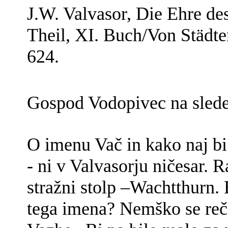
J.W. Valvasor, Die Ehre de
Theil, XI. Buch/Von Städte
624.
Gospod Vodopivec na slede
O imenu Vač in kako naj bi 
- ni v Valvasorju ničesar.
stražni stolp –Wachtthurn. 
tega imena? Nemško se reč