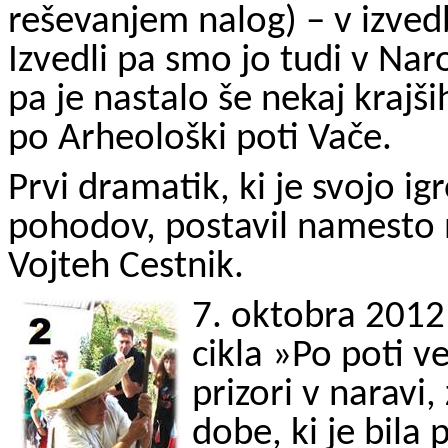
reševanjem nalog) – v izved
Izvedli pa smo jo tudi v Na
pa je nastalo še nekaj krajš
po Arheološki poti Vače.
Prvi dramatik, ki je svojo i
pohodov, postavil namesto na
Vojteh Cestnik.
7. oktobra 2012 
cikla »Po poti v
prizori v naravi
dobe, ki je bila