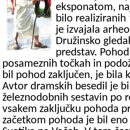
eksponatom, naj
bilo realizirani
je izvajala arheo
Družinsko gledal
predstav. Pohodn
posameznih točkah in podoži
bil pohod zaključen, je bila
Avtor dramskih besedil je bil
železnodobnih sestavin po r
vsakem zaključku pohoda pri
začetkom pohoda je bil eno