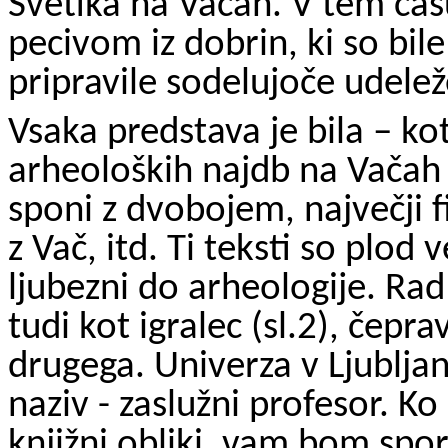
Svetika na Vačah. V tem čas
pecivom iz dobrin, ki so bile 
pripravile sodelujoče udel
Vsaka predstava je bila – k
arheoloških najdb na Vačah n
sponi z dvobojem, največji f
z Vač, itd. Ti teksti so plod
ljubezni do arheologije. Rad
tudi kot igralec (sl.2), čepra
drugega. Univerza v Ljubljan
naziv - zaslužni profesor. K
knjižni obliki, vam bom spor