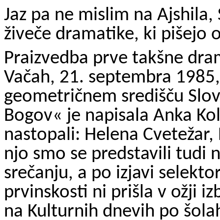
Jaz pa ne mislim na Ajshila
živeče dramatike, ki pišejo 
Praizvedba prve takšne dram
Vačah, 21. septembra 1985, 
geometričnem središču Slov
Bogov« je napisala Anka Kole
nastopali: Helena Cvetežar, 
njo smo se predstavili tudi
srečanju, a po izjavi selekto
prvinskosti ni prišla v ožji 
na Kulturnih dnevih po šolah