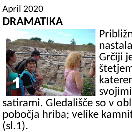
April 2020
DRAMATIKA
Približ
nastala
Grčiji 
štetjem
katere
svojimi
satirami. Gledališče so v obl
pobočja hriba; velike kamnit
(sl.1).