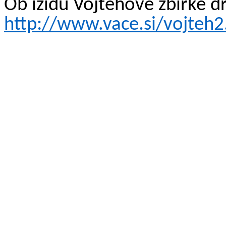
Ob izidu Vojtehove zbirke 
http://www.vace.si/vojteh