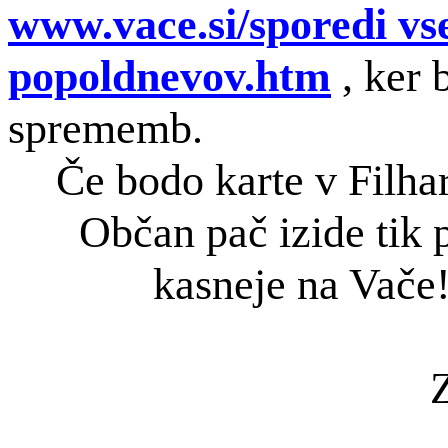
www.vace.si/sporedi v
popoldnevov.htm
, ker 
sprememb.
Če bodo karte v Filha
Občan pač izide tik 
kasneje na Vač
Zvonč