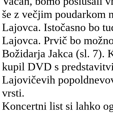
Vačah, bomo poslušali v
še z večjim poudarkom n
Lajovca. Istočasno bo tu
Lajovca. Prvič bo možno 
Božidarja Jakca (sl. 7). 
kupil DVD s predstavitvi
Lajovičevih
popoldnevo
vrsti.
Koncertni list si lahko o