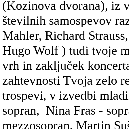
(
Kozinova
dvorana), iz v
številnih samospevov raz
Mahler, Richard Strauss,
Hugo Wolf ) tudi tvoje 
vrh in zaključek koncert
zahtevnosti Tvoja zelo 
trospevi
, v izvedbi mlad
sopran, Nina Fras - sop
mezzosopran, Martin Suš