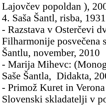
Lajovčev popoldan ), 2
4. Saša Šantl, risba, 1931
- Razstava v Osterčevi 
Filharmonije posvečena sl
Šantlu, november, 2010
- Marija Mihevc: (Monogra
Saše Šantla,
Didakta
, 2
- Primož Kuret in Verona
Slovenski skladatelji v p