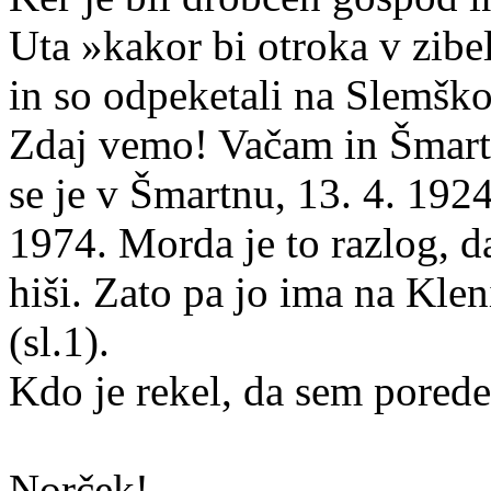
Uta »kakor bi otroka v zibel
in so odpeketali na
Slemšk
Zdaj vemo! Vačam in
Šmar
se je v
Šmartnu
, 13. 4. 1924
1974. Morda je to razlog, da
hiši. Zato pa jo ima na Kleni
(
sl.1
).
Kdo je rekel, da sem pored
Norček!