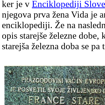
ker je v
Enciklopediji Slove
njegova prva žena Vida je a
enciklopediji. Že na naslednj
opis starejše železne dobe, 
starejša železna doba se pa 