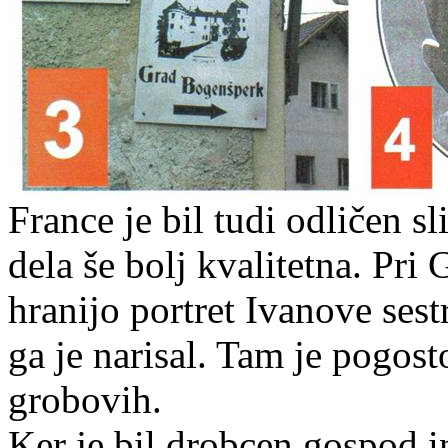
France je bil tudi odličen s
dela še bolj kvalitetna. Pri
hranijo portret Ivanove ses
ga je narisal. Tam je pogost
grobovih.
Ker je bil drobcen gospod in