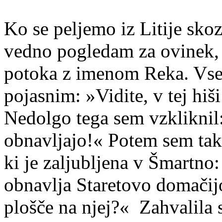
Ko se peljemo iz Litije sko
vedno pogledam za ovinek, 
potoka z imenom Reka. Vse
pojasnim: »Vidite, v tej hiši
Nedolgo tega sem vzkliknil
obnavljajo!« Potem sem tako
ki je zaljubljena v Šmartn
obnavlja Staretovo domačij
plošče na njej?«
Zahvalila 