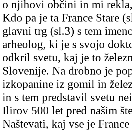
o njihovi občini in mi rekl
Kdo pa je ta France Stare (
s
glavni trg (
sl.3
) s tem imen
arheolog, ki je s svojo dokt
odkril svetu, kaj je to žele
Slovenije. Na drobno je pop
izkopanine iz gomil in žel
in s tem predstavil svetu ne
Ilirov 500 let pred našim št
Naštevati, kaj vse je France