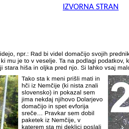
IZVORNA STRAN
er 2015
ejo, npr.: Rad bi videl domačijo svojih prednikov
i mu je to v veselje. Ta na podlagi podatkov, ki 
ji stara hiša in oljka pred njo. Si lahko vsaj m
Tako sta k meni prišli mati in
hči iz Nemčije (ki nista znali
slovensko) in pokazal sem
jima nekdaj njihovo Dolarjevo
domačijo in spet evforija
sreče… Pravkar sem dobil
paketek iz Nemčije, v
katerem sta mi deklici poslali