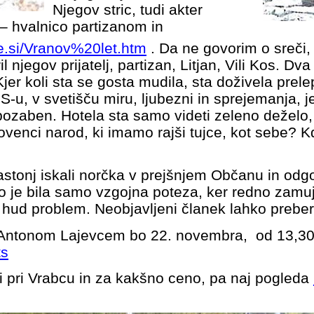
Njegov stric, tudi akter
 – hvalnico partizanom in
e.si/Vranov%20let.htm
. Da ne govorim o sreči, 
njegov prijatelj, partizan,
Litjan
, Vili Kos. Dva
Kjer koli sta se gosta mudila, sta doživela prel
S-u, v svetišču miru, ljubezni in sprejemanja, j
pozaben. Hotela sta samo videti zeleno deželo, s
ovenci narod, ki imamo rajši tujce, kot sebe? 
k
zastonj iskali norčka v prejšnjem Občanu in odg
To je bila samo vzgojna poteza, ker redno zamu
j hud problem. Neobjavljeni članek lahko prebe
z Antonom Lajevcem bo 22. novembra, od 13,30
ts
li pri Vrabcu in za kakšno ceno, pa naj pogleda