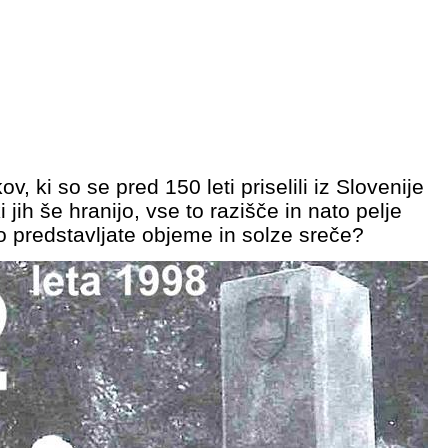
, ki so se pred 150 leti priselili iz Slovenije
jih še hranijo, vse to razišče in nato pelje
alo predstavljate objeme in solze sreče?