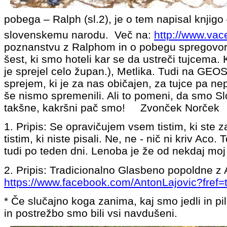
pobega – Ralph (sl.2), je o tem napisal knjigo
slovenskemu narodu. Več na:
http://www.vac
poznanstvu z Ralphom in o pobegu spregovoril 
šest, ki smo hoteli kar se da ustreči tujcema. 
je sprejel celo župan.), Metlika. Tudi na GEOS
sprejem, ki je za nas običajen, za tujce pa ne
še nismo spremenili. Ali to pomeni, da smo Sl
takšne, kakršni pač smo! Zvonček Norče
1. Pripis: Se opravičujem vsem tistim, ki ste 
tistim, ki niste pisali. Ne, ne - nič ni kriv
Aco
. 
tudi po teden dni. Lenoba je že od nekdaj mo
2. Pripis: Tradicionalno Glasbeno popoldne 
https://www.facebook.com/AntonLajovic?fref=
* Če slučajno koga zanima, kaj smo jedli in pi
in postrežbo smo bili vsi navdušeni.