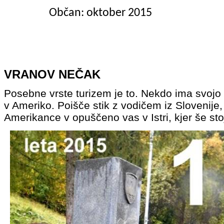
Občan: oktob
VRANOV NEČAK
Posebne vrste turizem je to. Nekdo ima svojo id
v Ameriko. Poišče stik z vodičem iz Slovenije, k
Amerikance
v opuščeno vas v Istri, kjer še sto