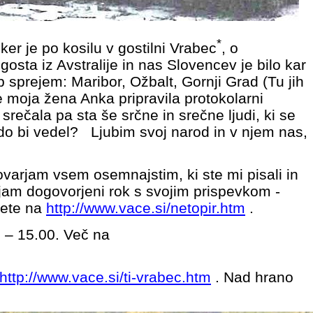
*
ker je po kosilu v gostilni Vrabec
, o
 gosta iz Avstralije in nas Slovencev je bilo kar
ep sprejem: Maribor, Ožbalt, Gornji Grad (Tu jih
e moja žena Anka pripravila protokolarni
rečala pa sta še srčne in srečne ljudi, ki se
Kdo bi vedel? Ljubim svoj narod in v njem nas,
ovarjam vsem osemnajstim, ki ste mi pisali in
jam dogovorjeni rok s svojim prispevkom -
rete na
http://www.vace.si/netopir.htm
.
 – 15.00. Več na
http://www.vace.si/ti-vrabec.htm
. Nad hrano