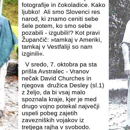
fotografije in čokoladice. Kako
ljubko! Ali smo Slovenci res
narod, ki znamo ceniti sebe
šele potem, ko smo sebe
pozabili - izgubili!? Kot pravi
Župančič: »tamkaj v Ameriki,
tamkaj v Vestfaliji so nam
izginili«.
V sredo, 7. oktobra pa sta
prišla Avstralec - Vranov
nečak David
Churches
in
njegova družica
Desley
(sl.1)
z željo, da bi vsaj malo
spoznala kraje, kjer je med
drugo vojno potekal največji
uspeli pobeg zajetih
zavezniških vojakov iz
tretjega rajha v svobodo.