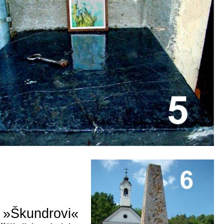
 »
Škundrovi
«