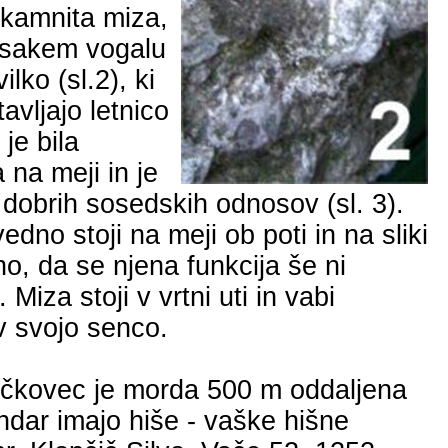
 kamnita miza,
vsakem vogalu
ilko (
sl.2
), ki
avljajo letnico
je bila
 na meji in je
 dobrih sosedskih odnosov (sl. 3).
dno stoji na meji ob poti in na sliki
no, da se njena funkcija še ni
 Miza stoji v vrtni uti in vabi
v svojo senco.
čkovec je morda
500 m
oddaljena
ndar imajo hiše - vaške hišne