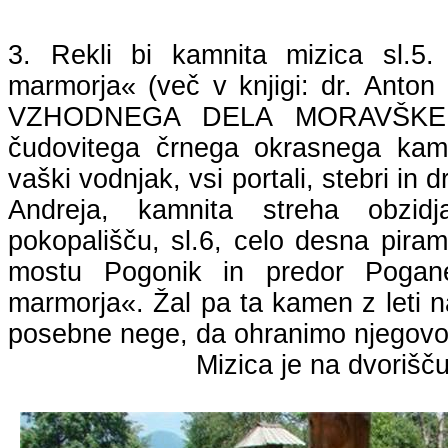
3. Rekli bi kamnita mizica sl.5.
marmorja« (več v knjigi: dr. An
VZHODNEGA DELA MORAVŠKE D
čudovitega črnega okrasnega kamn
vaški vodnjak, vsi portali, stebri in d
Andreja, kamnita streha obzi
pokopališču,
sl.6
, celo desna pirami
mostu
Pogonik
in predor
Pogan
marmorja«. Žal pa ta kamen z leti na
posebne nege, da ohranimo njegov
Mizica je na dvorišč