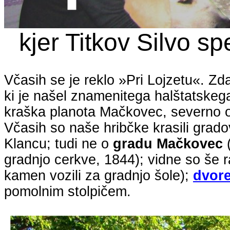
kjer
Titkov
Silvo sp
Včasih se je reklo »Pri Lojzetu«. Zd
ki je našel znamenitega halštatskega
kraška planota Mačkovec, severno od
Včasih so naše hribčke krasili gradov
Klancu; tudi ne o
gradu Mačkovec
(
gradnjo cerkve, 1844); vidne so še 
kamen vozili za gradnjo šole);
dvor
pomolnim
stolpičem.