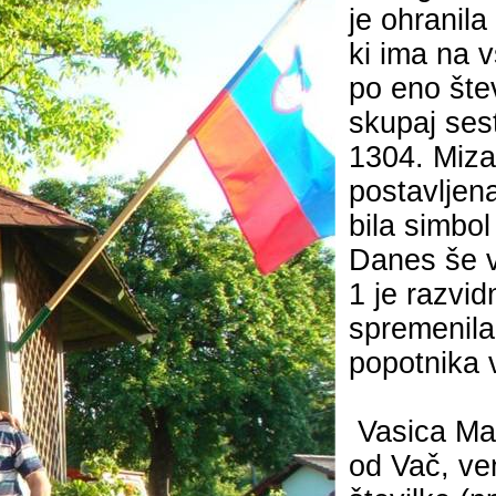
je ohranila
ki ima na 
po eno štev
skupaj sest
1304. Miza 
postavljena
bila simbol
Danes še ve
1 je razvid
spremenila.
popotnika 
Vasica Ma
od Vač, ve