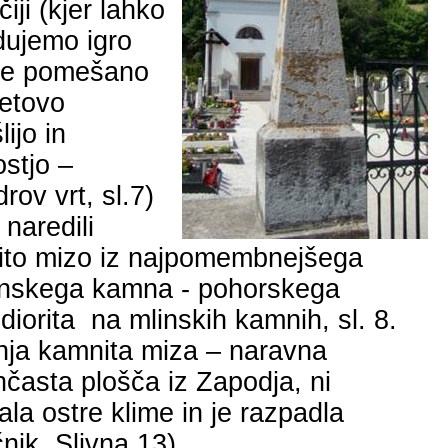
iji (kjer lahko
ujemo igro
ve pomešano
etovo
lijo
in
ostjo –
drov
vrt,
sl.7
)
 naredili
to mizo iz najpomembnejšega
nskega kamna - pohorskega
diorita
na mlinskih kamnih, sl. 8.
nja kamnita miza – naravna
časta plošča iz
Zapodja
, ni
ala ostre klime in je razpadla
čnik,
Slivna 13).