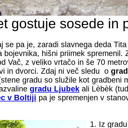
et gostuje sosede in 
aj se pa je, zaradi slavnega deda Tit
 bojevnika, hišni priimek spremenil. 
 Vač, z veliko vrtačo in še
70 metro
i in dvorci. Zdaj ni več sledu
o
gra
stene gradu so služile kot gradbeni m
razvaline
gradu Ljubek
ali
Lèbèk
(tud
ec v
Boltiji
pa je spremenjen v stanov
1. Iz grad