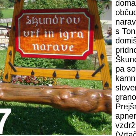
domač
občud
nara
s Ton
domiš
pridn
Škun
pa so
kamni
slove
grano
Prejš
apnen
vzdrž
(Vrta