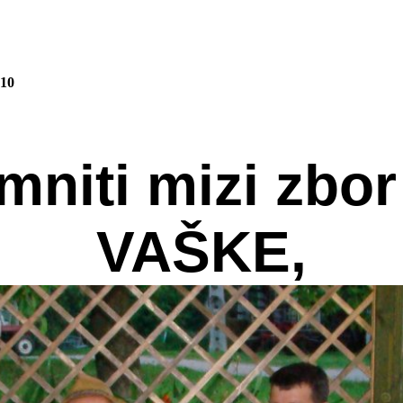
010
amniti mizi zbo
VAŠKE,