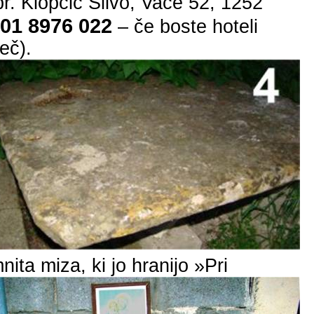
pr. Klopčič Silvo, Vače 52, 1252
01 8976 022
– če boste hoteli
eč).
nita miza, ki jo hranijo »Pri