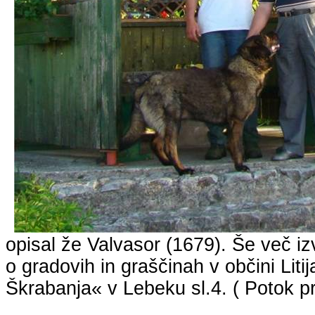
opisal že Valvasor (1679). Še več 
o gradovih in graščinah v občini Litij
Škrabanja
« v
Lebeku
sl.4. (
Potok p