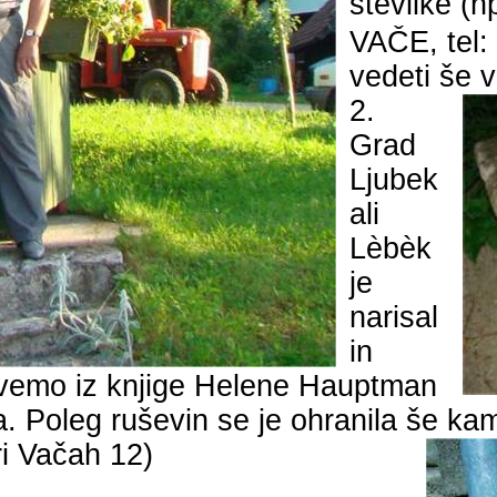
številke (n
VAČE, tel:
vedeti še v
2.
Grad
Ljubek
ali
Lèbèk
je
narisal
in
izvemo iz knjige Helene Hauptman
a. Poleg ruševin se je ohranila še kam
ri Vačah 12)