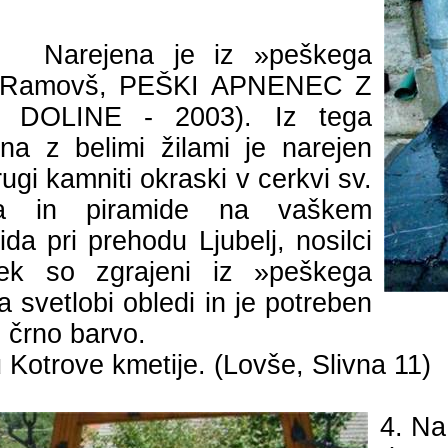
Narejena je iz »peškega
ton Ramovš, PEŠKI APNENEC Z
OLINE - 2003). Iz tega
a z belimi žilami je narejen
rugi kamniti okraski v cerkvi sv.
dja in piramide na vaškem
da pri prehodu Ljubelj, nosilci
ek
so zgrajeni iz »peškega
 svetlobi obledi in je potreben
o črno
barvo.
u
Kotrove
kmetije. (Lovše, Slivna 11)
4. Na