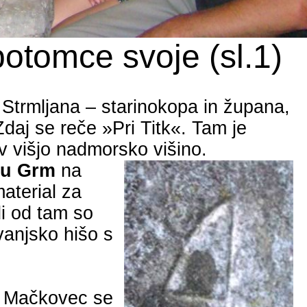
potomce svoje (
sl.1
)
a
Strmljana
–
starinokopa
in župana,
Zdaj se reče »Pri
Titk
«. Tam je
v
višjo nadmorsko višino.
du Grm
na
aterial za
i od tam so
anjsko hišo s
u Mačkovec se