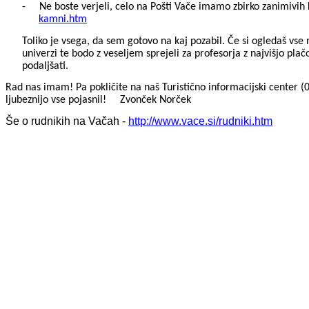
-
Ne boste verjeli, celo na Pošti Vače imamo zbirko zanimivih k
kamni.htm
Toliko je vsega, da sem gotovo na kaj pozabil. Če si ogledaš vse n
univerzi te bodo z veseljem sprejeli za profesorja z najvišjo plač
podaljšati.
Rad nas imam! Pa pokličite na naš Turistično informacijski center (
0
ljubeznijo vse pojasnil!
Zvonček Norček
Še o rudnikih na Vačah -
http://www.vace.si/rudniki.htm