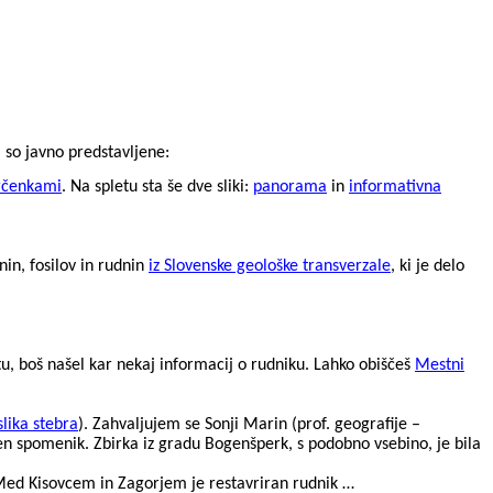
 so javno predstavljene:
rčenkami
. Na spletu sta še dve sliki:
panorama
in
informativna
nin, fosilov in rudnin
iz Slovenske geološke transverzale
, ki je delo
tu, boš našel kar nekaj informacij o rudniku. Lahko obiščeš
Mestni
slika stebra
). Zahvaljujem se Sonji Marin (prof. geografije –
jen spomenik. Zbirka iz gradu
Bogenšperk
, s podobno vsebino, je bila
. Med Kisovcem in Zagorjem je restavriran rudnik …