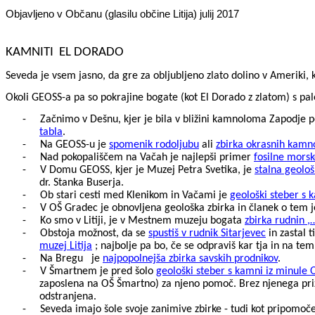
Objavljeno v Občanu (glasilu občine Litija) julij 2017
KAMNITI
EL DORADO
Seveda je vsem jasno, da gre za obljubljeno zlato dolino v Ameriki, k
Okoli GEOSS-a pa so pokrajine bogate (kot El
Dorado
z zlatom) s pal
-
Začnimo v Dešnu, kjer je bila v bližini kamnoloma Zapodje p
tabla
.
-
Na GEOSS-u je
spomenik rodoljubu
ali
zbirka okrasnih kamn
-
Nad pokopališčem na Vačah je najlepši primer
fosilne mors
-
V Domu GEOSS, kjer je Muzej Petra Svetika, je
stalna geološ
dr. Stanka Buserja.
-
Ob stari cesti med Klenikom in Vačami je
geološki steber s k
-
V OŠ Gradec je obnovljena geološka zbirka in članek o tem 
-
Ko smo v Litiji, je v Mestnem muzeju bogata
zbirka rudnin ,
-
Obstoja možnost, da se
spustiš v rudnik
Sitarjevec
in zastal 
muzej Litija
; najbolje pa bo, če se odpraviš kar tja in na te
-
Na Bregu
je
najpopolnejša zbirka savskih prodnikov
.
-
V Šmartnem je pred šolo
geološki steber s kamni iz minule O
zaposlena na OŠ Šmartno) za njeno pomoč. Brez njenega priza
odstranjena.
-
Seveda imajo šole svoje zanimive zbirke - tudi kot pripomoče