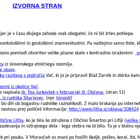
IZVORNA STRAN
jer je v času divjega zahoda vsak obogatel, če ni bil žrtev pohlepa.
eontološkimi in geološkimi znamenitostmi. Pa naštejmo samo tiste, ki
ozno pomladi otvoritev velike pisane skale s kontrastno izraženimi
s
ov
iz slovenskega etničnega ozemlja.
ke obale
.
ka razstava s področja
Vač, ki jo je pripravil Blaž Zarnik in zbirka kam
amni iz okolice Vač
.
je napisala
dr. Tea
Jurkovšek
v februarski št. Občana.
(stran 11)
… iz rudnika
Sitarjevec
. (npr.
limonit
)
ti bo dih ob bogastvu rudniške raznolikosti. Z malo brskanja po interne
m naslovu prej poiščeš informacije:
http://www.litija.si/objava/108424
bčine Litija
, ko je bila še združena z Občino Šmartno pri Litiji (
velika 
devanja in vztrajnega dela - tega stebra ne bi bilo. To je v bistvu n
k pri pouku. V Moravčah so znani po fosilih školjk, polžev, koral, itd