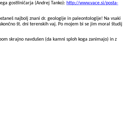
nega gostilničarja (Andrej Tanko):
http://www.vace.si/posta-
staneš najbolj znani dr. geologije in paleontologije! Na vsaki
eskončno št. dni terenskih vaj. Po mojem bi se jim moral študij
bom skrajno navdušen (da kamni sploh koga zanimajo) in z