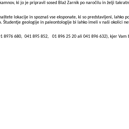
amnov, ki jo je pripravil sosed Blaž Zarnik po naročilu in želji takrat
aštete lokacije in spoznaš vse eksponate, ki so predstavljeni, lahko po
o. Študentje geologije in paleontologije bi lahko imeli v naši okolici n
1 8976 680,
041 895 852,
01 896 25 20 ali 041 896 632)
, kjer Vam 