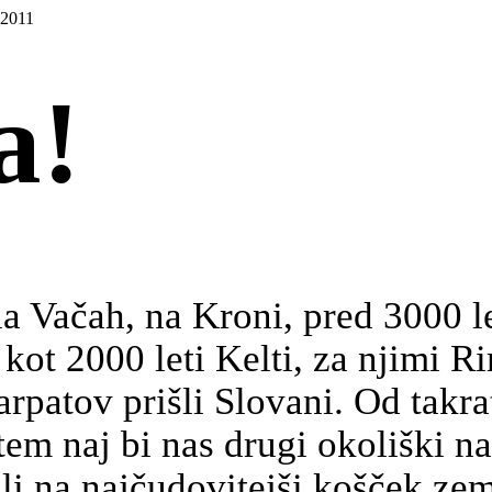
 2011
a!
 Vačah, na Kroni, pred 3000 let
 kot 2000 leti Kelti, za njimi R
rpatov prišli Slovani. Od takrat
em naj bi nas drugi okoliški nar
ili na najčudovitejši košček ze