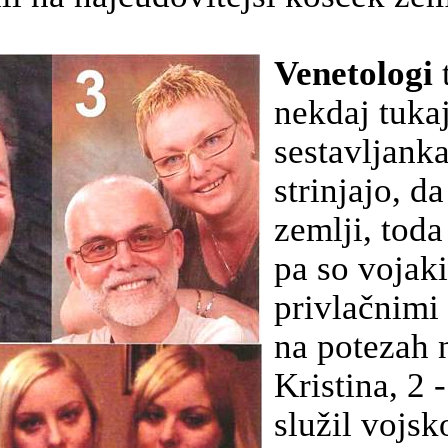
Venetologi
t
nekdaj tuka
sestavljan
strinjajo, d
zemlji, tod
pa so vojaki
privlačnimi
na potezah n
Kristina, 2 
služil vojsk