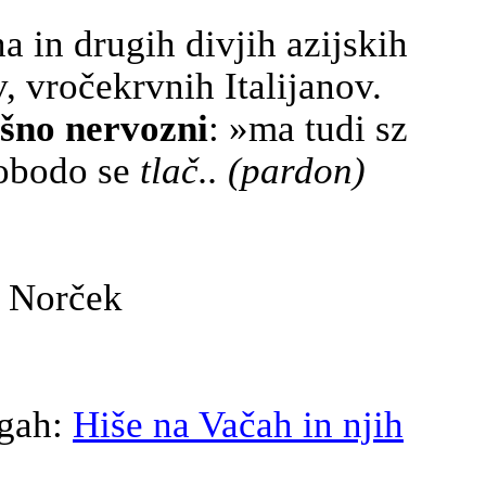
na
in drugih divjih azijskih
, vročekrvnih Italijanov.
ašno nervozni
: »
ma
tudi sz
vobodo se
tlač
.. (
pardon
)
rček
igah:
Hiše na Vačah in njih