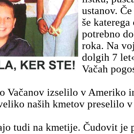
ustanov. Če 
še katerega 
potrebno do
roka. Na vo
dolgih 7 let
Vačah pogost
iko Vačanov izselilo v Ameriko 
veliko naših kmetov preselilo v
ajo tudi na kmetije. Čudovit je