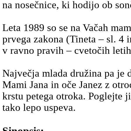
na nosečnice, ki hodijo ob son
Leta 1989 so se na Vačah mami
prvega zakona (Tineta – sl.
4 i
v ravno pravih – cvetočih leti
Največja mlada družina pa je 
Mami Jana in oče Janez z otro
krstu petega otroka. Poglejte j
tako lepo uspeva.
Sinopsis: