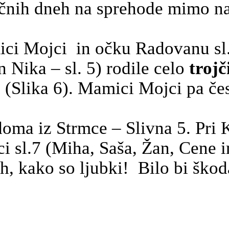
čnih dneh na sprehode mimo naše
ci Mojci in očku Radovanu sl. 
n
Nika – sl. 5) rodile celo
trojč
h (Slika 6). Mamici Mojci pa čes
doma iz Strmce – Slivna 5. Pri
ci
sl.7
(Miha, Saša, Žan, Cene in
ih, kako so ljubki! Bilo bi škod