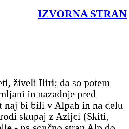
IZVORNA STRAN
i, živeli Iliri; da so potem
imljani in nazadnje pred
 naj bi bili v Alpah in na delu
odi skupaj z Azijci (Skiti,
mlje - na sončno stran Alp do