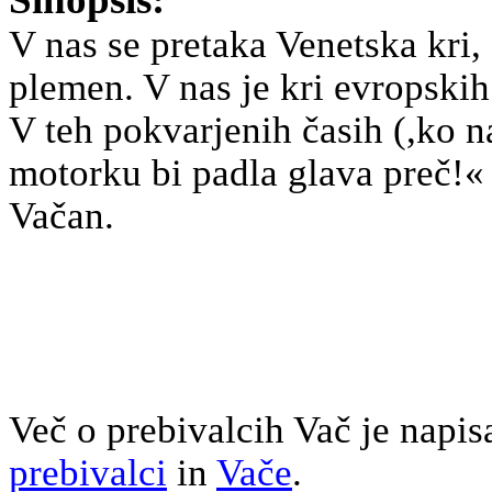
V nas se pretaka Venetska kri
plemen. V nas je kri evropskih
V teh pokvarjenih časih (,ko n
motorku
bi padla glava preč!«
Vačan.
Z ljubeznijo
Več o prebivalcih Vač je napis
prebivalci
in
Vače
.