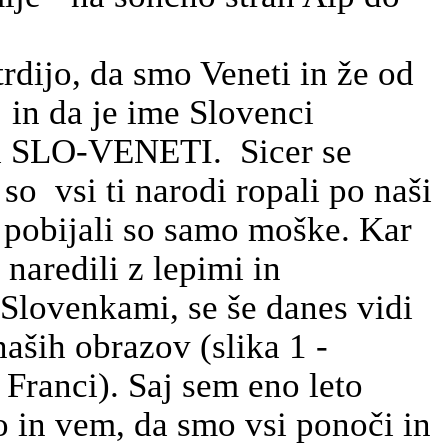
rdijo, da smo Veneti in že od
j in da je ime Slovenci
ka SLO-VENETI. Sicer se
a so vsi ti narodi ropali po naši
a pobijali so samo moške. Kar
 naredili z lepimi in
 Slovenkami, se še danes vidi
aših obrazov (slika 1 -
- Franci). Saj sem eno leto
o in vem, da smo vsi ponoči in