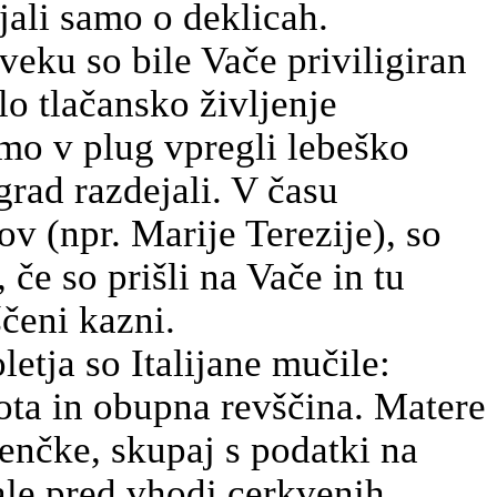
jali samo o deklicah.
veku so bile Vače
priviligiran
ilo tlačansko življenje
mo v plug vpregli
lebeško
grad razdejali. V času
v (npr. Marije Terezije), so
, če so prišli na Vače in tu
ščeni kazni.
oletja so Italijane mučile:
kota in obupna revščina. Matere
enčke, skupaj s podatki na
ale pred vhodi cerkvenih