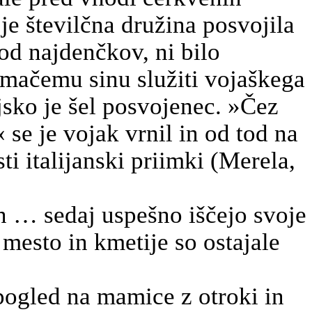
je številčna družina posvojila
od najdenčkov, ni bilo
mačemu sinu služiti vojaškega
jsko je šel posvojenec. »Čez
« se je vojak vrnil in od tod na
i italijanski priimki (
Merela
,
in … sedaj uspešno iščejo svoje
 mesto in kmetije so ostajale
 pogled na mamice z otroki in