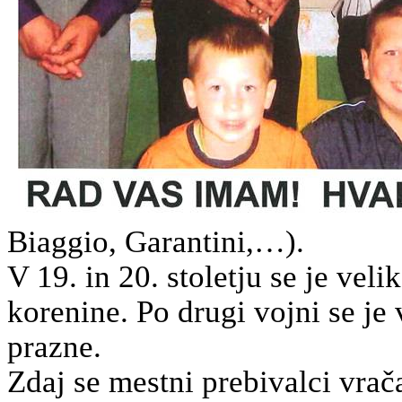
Biaggio
,
Garantini
,…).
V
19. in
20. stoletju se je vel
korenine. Po drugi vojni se je 
prazne.
Zdaj se mestni prebivalci vrač