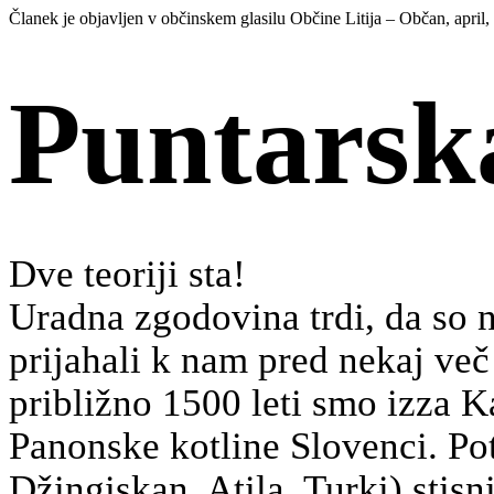
Članek je objavljen v občinskem glasilu Občine Litija – Občan, april,
Puntarsk
Dve teoriji sta!
Uradna zgodovina trdi, da so na
prijahali k nam pred nekaj več
približno 1500 leti smo izza Ka
Panonske kotline Slovenci. Pot
Džingiskan, Atila, Turki) stisn