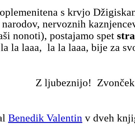
, oplemenitena s krvjo
Džigiska
 narodov, nervoznih kaznjencev
aši
nonoti
), postajamo spet
str
 la
la
laaa
, la
la
laaa
, bije za s
! Zvonček No
al
Benedik Valentin
v dveh knj