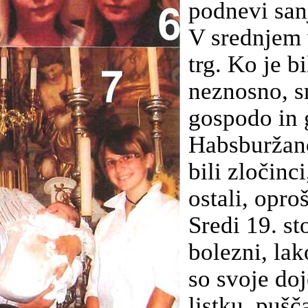
podnevi san
V srednjem 
trg. Ko je b
neznosno, s
gospodo in 
Habsburžano
bili zločinci
ostali, opro
Sredi 19. st
bolezni, la
so svoje doj
listku, pušč