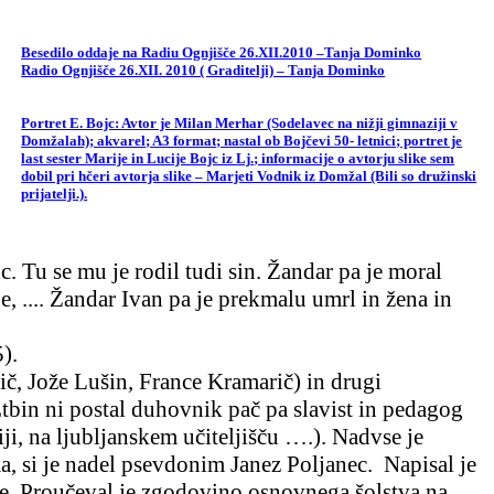
Besedilo oddaje na Radiu Ognjišče
26.XII.2010
–Tanja Dominko
Radio Ognjišče 26.XII. 2010 ( Graditelji) – Tanja Dominko
Portret E. Bojc: Avtor je Milan Merhar (Sodelavec na nižji gimnaziji v
Domžalah); akvarel; A3 format; nastal ob Bojčevi 50- letnici; portret je
last sester Marije in Lucije Bojc iz
Lj
.; informacije o avtorju slike sem
dobil pri hčeri avtorja slike – Marjeti Vodnik iz Domžal (Bili so družinski
prijatelji.).
jc. Tu se mu je rodil tudi sin. Žandar pa je moral
, .... Žandar Ivan pa je prekmalu umrl in žena in
).
č, Jože Lušin, France Kramarič) in drugi
 Etbin ni postal duhovnik pač pa slavist in pedagog
iji, na ljubljanskem učiteljišču ….). Nadvse je
ma, si je nadel psevdonim Janez Poljanec.
Napisal je
ane. Proučeval je zgodovino osnovnega šolstva na