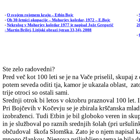
-
O svojem rojstnem kraju –
Etbin
Bojc
-
-
Ob 30-letnici okupacije – Mohorjev koledar, 1972 –
E.Bojc
-
B
-
Nekrolog v Mohorjev koledar 1977 je napisal Jože Gregorič
2
- Martin Brilej, Litijski obrazi (stran 33,34), 2008
-
Ste zelo radovedni?
Pred več kot 100 leti se je na Vače priselil, skupaj 
potem seveda oditi tja, kamor je ukazala oblast,
zat
trije otroci so ostali sami.
Srednji otrok bi letos v oktobru praznoval 100 let. 
Pri Bojčevih v Kočevju se je zbirala krščanska mla
izobraženci. Tudi Etbin je bil globoko veren in skup
in je služboval po raznih srednjih šolah (pri uršuli
občudoval
škofa Slomška. Zato je o njem napisal ka
mnogo člankov. Njegova priljubljena tema je bila du