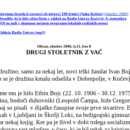
Spremna beseda k razstavi ob njegovi 100-letnici (Anka Kolenc)
(oktober 2006)
esedilo, ki je bilo objavljeno v oddaji na Radiu
Univox
Kočevje, 9. septembra
010 pa tudi v skupnem nočnem programu lokalnih radijskih postaj
Oddaja Radia
Univox
(mp3)
Občan, oktober 2006,
št.11
, leto 8
DRUGI STOLETNIK Z VAČ
z družino, samo za nekaj let, novi trški žandar Ivan Bo
o se je družina kmalu odselila v Dobrepolje, v Kočevje
Ime mu je bilo Etbin Bojc (22. 10. 1906 - 30.12. 1975
dina, bodoči duhovniki (Leopold Čampa, Jože Gregori
aj so pisali
v dijaške časopise svoje prve stvaritve.
nkah v Ljubljani in Škofji Loki, na bežigrajski gimnaz
r nekaj knjig. Ker pa je živel v dobi trdega socializ
hovna rast mladine, v času, ki je bil težak za kristj