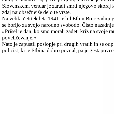
Slovenskem, vendar je zaradi smrti njegovo skoraj k
zdaj najobsežnejše delo te vrste.
Na veliki četrtek leta 1941 je bil Etbin Bojc zadnji
se borijo za svojo narodno svobodo. Čisto nazadnje j
»Prišel je dan, ko smo morali zadeti križ na svoje r
poveličevanje.«
Nato je zapustil poslopje pri drugih vratih in se odpe
policist, ki je Etbina dobro poznal, pa je gestapovce