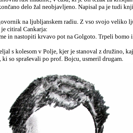
ončano delo žal neobjavljeno. Napisal pa je tudi knj
 govornik na ljubljanskem radiu. Z vso svojo veliko l
e citiral Cankarja:
ame in nastopiti krvavo pot na Golgoto. Trpeli bomo i
ljal s kolesom v Polje, kjer je stanoval z družino, kaj
, ki so spraševali po prof. Bojcu, usmeril drugam.