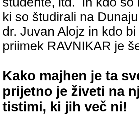
študente, itd. In kdo so b
ki so študirali na Dunaju
dr. Juvan Alojz in kdo bi
priimek RAVNIKAR je še
Kako majhen je ta sv
prijetno je živeti na 
tistimi, ki jih več ni!