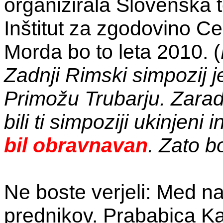
organizirala Slovenska 
Inštitut za zgodovino Cer
Morda bo to leta 2010. (
Zadnji Rimski simpozij j
Primožu Trubarju. Zara
bili ti simpoziji ukinjeni i
bil obravnavan
. Zato b
Ne boste verjeli: Med n
prednikov. Prababica Ka