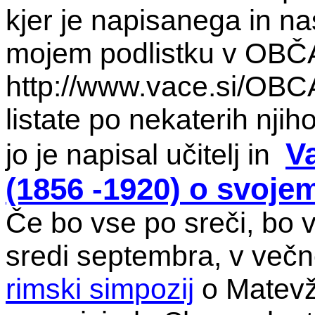
kjer je napisanega in na
mojem podlistku v OBČ
http://www.vace.si/OBC
listate po nekaterih njiho
V
jo je napisal učitelj in
(1856 -1920) o svoje
Če bo vse po sreči, bo v
sredi septembra, v ve
rimski simpozij
o Matevžu