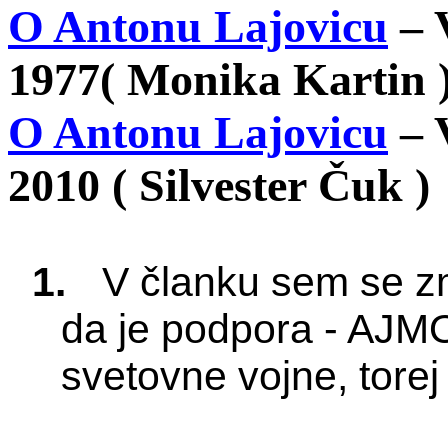
O Antonu Lajovicu
– V
1977( Monika
Kartin
O Antonu Lajovicu
– V
2010 ( Silvester Čuk )
1.
V članku sem se zm
da je podpora - AJ
svetovne vojne, torej 