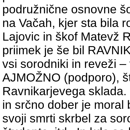
podružnične osnovne šol
na Vačah, kjer sta bila r
Lajovic in škof Matevž R
priimek je še bil RAVNI
vsi sorodniki in reveži 
AJMOŽNO (podporo), štu
Ravnikarjevega sklada. 
in srčno dober je moral b
svoji smrti skrbel za so